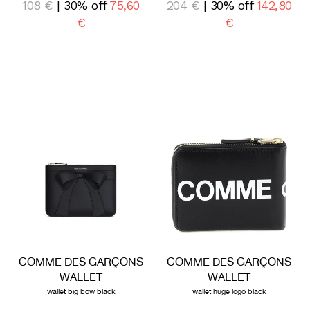
108 €
| 30% off
75,60
204 €
| 30% off
142,80
€
€
COMME DES GARÇONS
COMME DES GARÇONS
WALLET
WALLET
wallet big bow black
wallet huge logo black