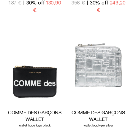
187 €
| 30% off
130,90
356 €
| 30% off
249,20
€
€
COMME DES GARÇONS
COMME DES GARÇONS
WALLET
WALLET
wallet huge logo black
wallet logotype silver