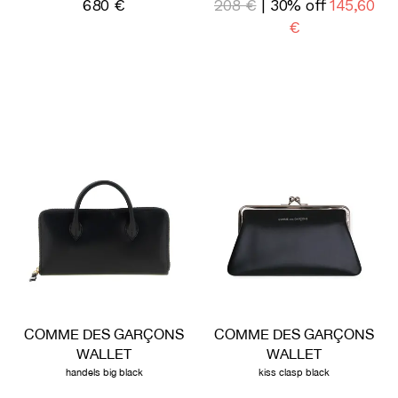
680 €
208 €
| 30% off
145,60
€
COMME DES GARÇONS
COMME DES GARÇONS
WALLET
WALLET
handels big black
kiss clasp black