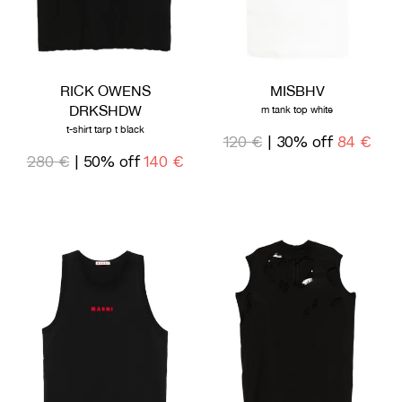
RICK OWENS
MISBHV
DRKSHDW
m tank top white
t-shirt tarp t black
120 €
| 30% off
84 €
280 €
| 50% off
140 €